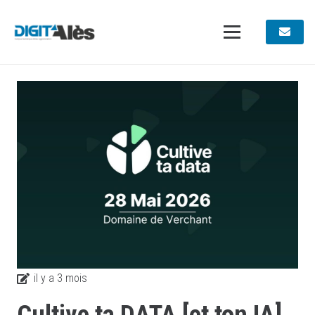
il y a 3 mois
Cultive ta DATA [et ton IA]